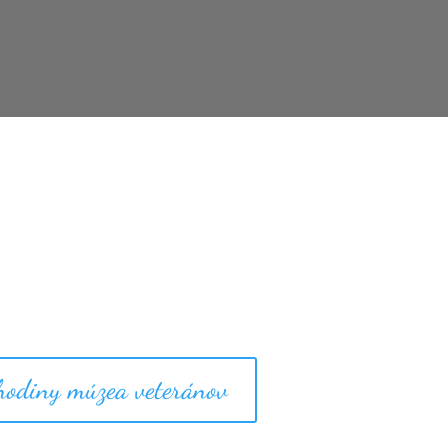
hodiny múzea veteránov