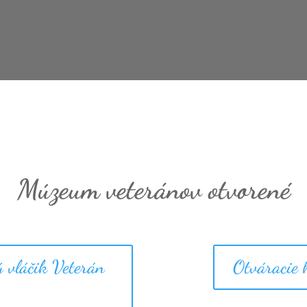
Múzeum veteránov otvorené
ý vláčik Veterán
Otváracie 