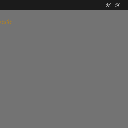
SK
EN
ntakt