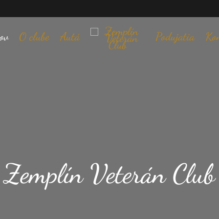
ov
O clube
Autá
Podujatia
Ko
Zemplín Veterán Club