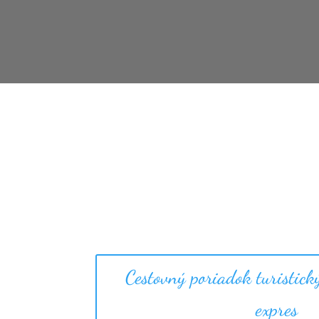
Cestovný poriadok turistick
expres