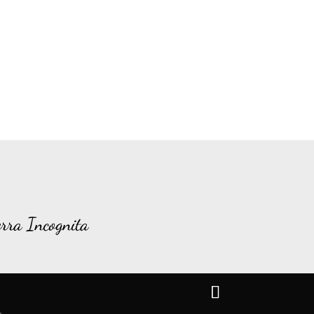
rra Incognita
g