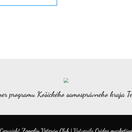
ner programu Košického samosprávneho kraja Te
Copyright
Zemplín Veterán Club
| Vytvorila
Cridea marketin